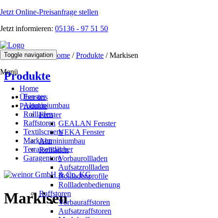
Jetzt Online-Preisanfrage stellen
Jetzt informieren:
05136 - 97 51 50
Toggle navigation
Aktuelle Seite:
Home
/
Produkte
/
Markisen
Menü
Produkte
Home
Fenster
Über uns
Aluminiumbau
Produkte
Rollladen
Fenster
Raffstoren
GEALAN Fenster
Textilscreens
VEKA Fenster
Markisen
Aluminiumbau
Terrassendächer
Rollladen
Garagentore
Vorbaurollladen
Aufsatzrollladen
Rollladenprofile
Rollladenbedienung
Raffstoren
Markisen
Vorbauraffstoren
Aufsatzraffstoren