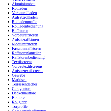
Aluminiumbau
Rollladen
Vorbaurollladen
Aufsatzrollladen
Rollladenprofile
Rollladenbedienung
Raffstoren
Vorbauraffstoren
Aufsatzraffstoren
Modulraffstoren
Fassadenraffstoren
Raffstorenlamellen
Raffstorenbedienung
Textilscreens
Vorbautextilscreens
Aufsatztextilscreens
Gewebe
Markisen
Terrassendächer
Garagentore
Deckenlauftore
Rolltore
Rollgitter
Torprofile
Garagentorbedienung