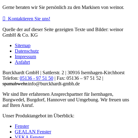
Gerne beraten wir Sie persönlich zu den Markisen von weinor.

Kontaktieren Sie uns!
Quelle der auf dieser Seite gezeigten Texte und Bilder: weinor
GmbH & Co. KG
Sitemap
Datenschutz
Impressum
Anfahrt
Burckhardt GmbH | Sattlerstr. 2 | 30916 Isernhagen-Kirchhorst
Telefon:
05136 - 97 51 50
| Fax: 05136 – 97 51 52 |
spamabwehr.
info@burckhardt-gmbh.de
Wir sind Ihre erfahrenen Ansprechpartner für Isernhagen,
Burgwedel, Burgdorf, Hannover und Umgebung. Wir freuen uns
auf Ihren Anruf.
Unser Produktangebot im Überblick:
Fenster
GEALAN Fenster
VEKA Fenster