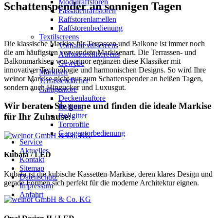
Modulraffstoren
Schattenspender an sonnigen Tagen
Fassadenraffstoren
Raffstorenlamellen
Raffstorenbedienung
Textilscreens
Die klassische Markise für Terrassen und Balkone ist immer noch
Vorbautextilscreens
die am häufigsten verwendete Markisenart. Die Terrassen- und
Aufsatztextilscreens
Balkonmarkisen von weinor ergänzen diese Klassiker mit
Gewebe
innovativer Technologie und harmonischen Designs. So wird Ihre
Markisen
weinor Markise nicht nur zum Schattenspender an heißen Tagen,
Terrassendächer
sondern auch Hingucker und Luxusgut.
Garagentore
Deckenlauftore
Wir beraten Sie gerne und finden die ideale Markise
Rolltore
Rollgitter
für Ihr Zuhause:
Torprofile
Garagentorbedienung
Service
Aktuelles
Kubata / LED
Kontakt
Sitemap
Kubata ist die kubische Kassetten-Markise, deren klares Design und
Datenschutz
gerade Formen sich perfekt für die moderne Architektur eignen.
Impressum
Anfahrt